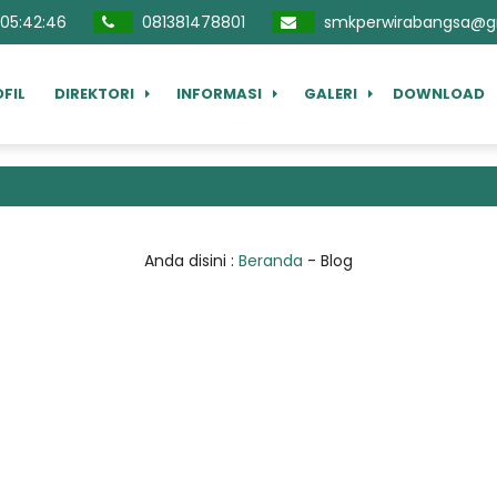
05
:
42
:
47
081381478801
smkperwirabangsa@g
FIL
DIREKTORI
INFORMASI
GALERI
DOWNLOAD
Anda disini :
Beranda
-
Blog