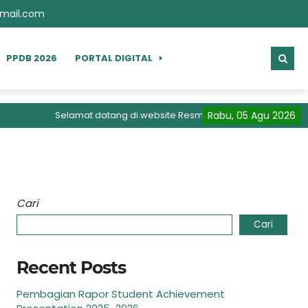
mail.com
PPDB 2026
PORTAL DIGITAL
Selamat datang di website Resmi SMK Perwira Bangsa Saw
Rabu, 05 Agu 2026
Cari
Cari
Recent Posts
Pembagian Rapor Student Achievement